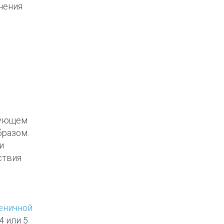
нения
дующем
бразом.
и
ствия
еничной
4 или 5