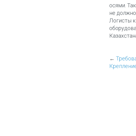
осями. Та
не должно 
Логисты 
оборудова
Казахстан
←
Требова
Крепление