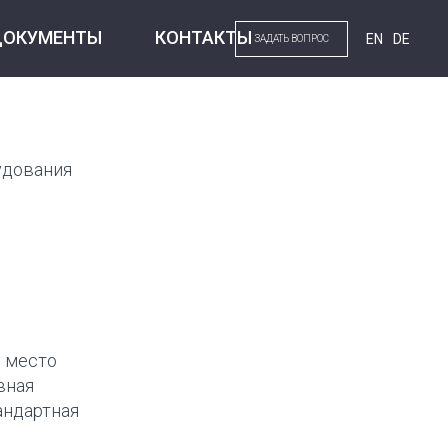
ДОКУМЕНТЫ
КОНТАКТЫ
EN
DE
ЗАДАТЬ ВОПРОС
удования
е место
вная
андартная