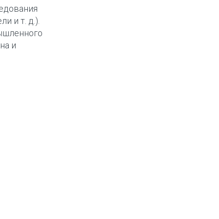
ледования
 и т. д.).
ышленного
на и