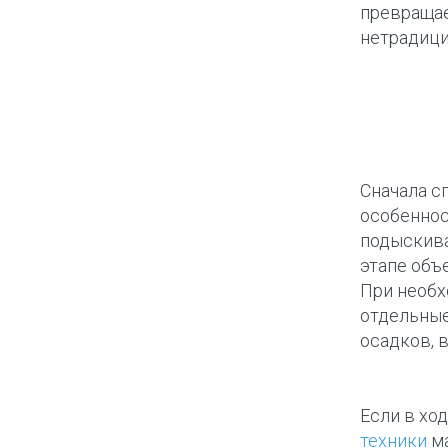
превращае
нетрадици
Сначала с
особеннос
подыскива
этапе объ
При необ
отдельные
осадков, 
Если в хо
техники
ма